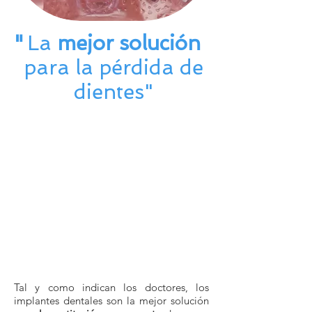
"
La
mejor solución
para la pérdida de
dientes"
No es sólo verse mejor,
es salud y prevención
Recupera la sonrisa, el
habla y el comer bien
Muerde en 24 horas con
una corona provisional
Tal y como indican los doctores, los
implantes dentales son la mejor solución