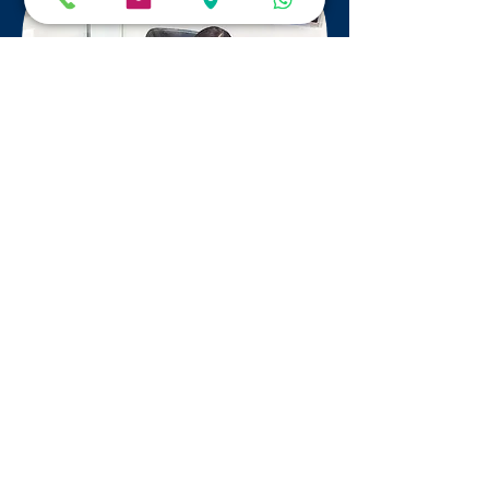
GRATIS
CONSULTA
Tu visita con nuestros
especialistas incluye de
manera gratuita:
Diagnóstico y
radiografía 3D
Presupuesto cerrado
(sin compromiso)